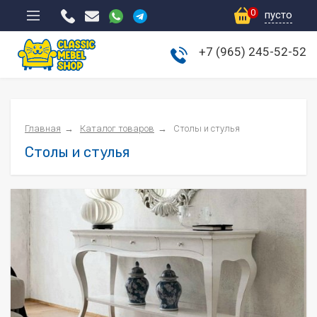
0
пусто
+7 (965) 245-52-52
Мебель для спальни
Гостиные
Прихожие
Главная
Каталог товаров
Столы и стулья
Столы и стулья
Шкафы-купе
Мягкая мебель
Матрасы
Столы и стулья
Детская мебель