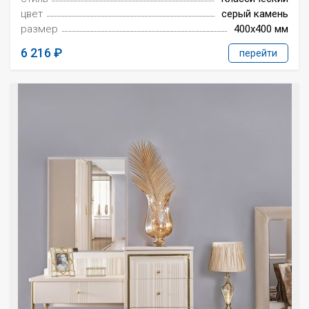
цвет
серый камень
размер
400x400 мм
6 216
перейти