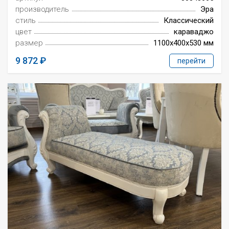
производитель
Эра
стиль
Классический
цвет
караваджо
размер
1100x400x530 мм
9 872
перейти