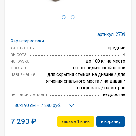
Всё для интерьера
Средства по уходу за мебелью
артикул:
2709
Характеристики
жесткость
средние
высота
4
нагрузка
до 100 кг на место
состав
с ортопедической пеной
назначение
для скрытия стыков на диване / для
ягчения спального места / на диван /
на кровать / на матрас
ценовой сегмент
недорогие
80x190 см – 7 290 руб.
7 290
заказ в 1 клик
в корзину