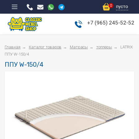
0
пусто
+7 (965) 245-52-52
Мебель для спальни
Гостиные
Главная
Каталог товаров
Матрасы
топперы
LATRIX
Прихожие
ППУ W-150/4
ППУ W-150/4
Шкафы-купе
Мягкая мебель
Матрасы
Столы и стулья
Детская мебель