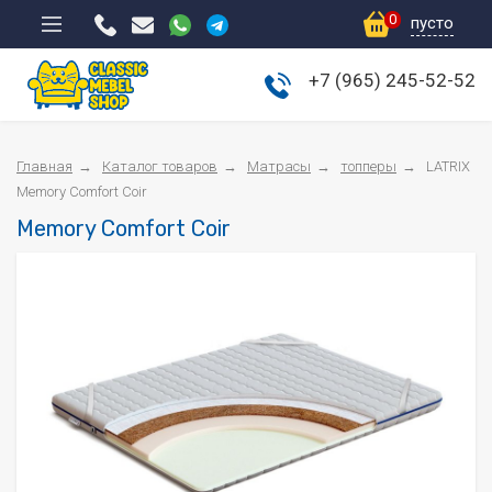
0
пусто
+7 (965) 245-52-52
Мебель для спальни
Гостиные
Главная
Каталог товаров
Матрасы
топперы
LATRIX
Прихожие
Memory Comfort Coir
Memory Comfort Coir
Шкафы-купе
Мягкая мебель
Матрасы
Столы и стулья
Детская мебель