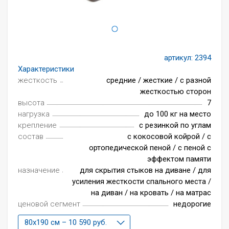
Всё для интерьера
Средства по уходу за мебелью
артикул:
2394
Характеристики
жесткость
средние / жесткие / с разной
жесткостью сторон
высота
7
нагрузка
до 100 кг на место
крепление
с резинкой по углам
состав
с кокосовой койрой / с
ортопедической пеной / с пеной с
эффектом памяти
назначение
для скрытия стыков на диване / для
усиления жесткости спального места /
на диван / на кровать / на матрас
ценовой сегмент
недорогие
80x190 см – 10 590 руб.